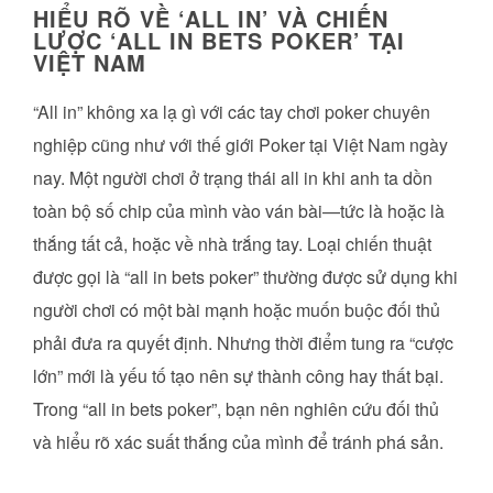
HIỂU RÕ VỀ ‘ALL IN’ VÀ CHIẾN
LƯỢC ‘ALL IN BETS POKER’ TẠI
VIỆT NAM
“All in” không xa lạ gì với các tay chơi poker chuyên
nghiệp cũng như với thế giới Poker tại Việt Nam ngày
nay. Một người chơi ở trạng thái all in khi anh ta dồn
toàn bộ số chip của mình vào ván bài—tức là hoặc là
thắng tất cả, hoặc về nhà trắng tay. Loại chiến thuật
được gọi là “all in bets poker” thường được sử dụng khi
người chơi có một bài mạnh hoặc muốn buộc đối thủ
phải đưa ra quyết định. Nhưng thời điểm tung ra “cược
lớn” mới là yếu tố tạo nên sự thành công hay thất bại.
Trong “all in bets poker”, bạn nên nghiên cứu đối thủ
và hiểu rõ xác suất thắng của mình để tránh phá sản.