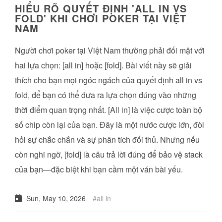
HIỂU RÕ QUYẾT ĐỊNH 'ALL IN VS
FOLD' KHI CHƠI POKER TẠI VIỆT
NAM
Người chơi poker tại Việt Nam thường phải đối mặt với
hai lựa chọn: [all in] hoặc [fold]. Bài viết này sẽ giải
thích cho bạn mọi ngóc ngách của quyết định all in vs
fold, để bạn có thể đưa ra lựa chọn đúng vào những
thời điểm quan trọng nhất. [All in] là việc cược toàn bộ
số chip còn lại của bạn. Đây là một nước cược lớn, đòi
hỏi sự chắc chắn và sự phân tích đối thủ. Nhưng nếu
còn nghi ngờ, [fold] là câu trả lời đúng để bảo vệ stack
của bạn—đặc biệt khi bạn cầm một ván bài yếu.
Sun, May 10, 2026
all in