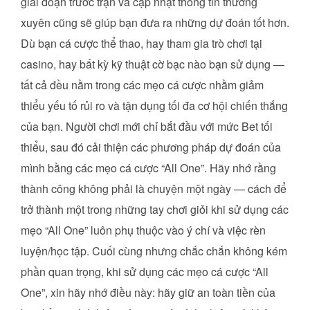
giai đoạn trước trận và cập nhật thông tin thường
xuyên cũng sẽ giúp bạn đưa ra những dự đoán tốt hơn.
Dù bạn cá cược thể thao, hay tham gia trò chơi tại
casino, hay bất kỳ kỹ thuật cờ bạc nào bạn sử dụng —
tất cả đều nằm trong các mẹo cá cược nhằm giảm
thiểu yếu tố rủi ro và tận dụng tối đa cơ hội chiến thắng
của bạn. Người chơi mới chỉ bắt đầu với mức Bet tối
thiểu, sau đó cải thiện các phương pháp dự đoán của
mình bằng các mẹo cá cược “All One”. Hãy nhớ rằng
thành công không phải là chuyện một ngày — cách để
trở thành một trong những tay chơi giỏi khi sử dụng các
mẹo “All One” luôn phụ thuộc vào ý chí và việc rèn
luyện/học tập. Cuối cùng nhưng chắc chắn không kém
phần quan trọng, khi sử dụng các mẹo cá cược “All
One”, xin hãy nhớ điều này: hãy giữ an toàn tiền của