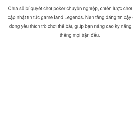
Chia sẻ bí quyết chơi poker chuyên nghiệp, chiến lược chơ
cập nhật tin tức game land Legends. Nền tảng đáng tin cậy
đồng yêu thích trò chơi thẻ bài, giúp bạn nâng cao kỹ năng
thắng mọi trận đấu.