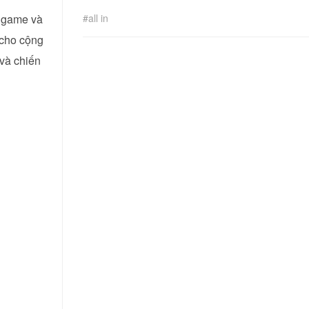
i game và
all in
 cho cộng
 và chiến