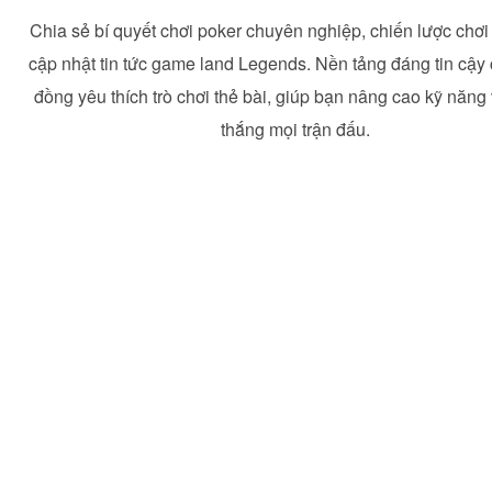
Chia sẻ bí quyết chơi poker chuyên nghiệp, chiến lược chơ
cập nhật tin tức game land Legends. Nền tảng đáng tin cậy
đồng yêu thích trò chơi thẻ bài, giúp bạn nâng cao kỹ năng
thắng mọi trận đấu.