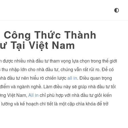
n: Công Thức Thành
ư Tại Việt Nam
n được nhiều nhà đầu tư tham vọng lựa chọn trong thế giới
 thu nhập lớn cho nhà đầu tư, chúng vẫn rất rủi ro. Để có
nhà đầu tư nên hiểu rõ chiến lược
all in
. Điều quan trọng
 điểm và ngành nghề. Làm điều này sẽ giúp nhà đầu tư tối
rường Việt Nam,
All in
chỉ phù hợp với nhà đầu tư giỏi kiến
 lưỡng và kế hoạch chi tiết là một cặp chìa khóa để trở