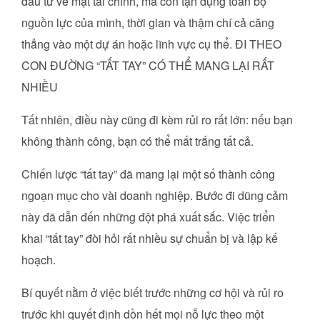
đầu tư về mặt tài chính, mà còn tận dụng toàn bộ
nguồn lực của mình, thời gian và thậm chí cả căng
thẳng vào một dự án hoặc lĩnh vực cụ thể. ĐI THEO
CON ĐƯỜNG “TẤT TAY” CÓ THỂ MANG LẠI RẤT
NHIỀU
Tất nhiên, điều này cũng đi kèm rủi ro rất lớn: nếu bạn
không thành công, bạn có thể mất trắng tất cả.
Chiến lược “tất tay” đã mang lại một số thành công
ngoạn mục cho vài doanh nghiệp. Bước đi dũng cảm
này đã dẫn đến những đột phá xuất sắc. Việc triển
khai “tất tay” đòi hỏi rất nhiều sự chuẩn bị và lập kế
hoạch.
Bí quyết nằm ở việc biết trước những cơ hội và rủi ro
trước khi quyết định dồn hết mọi nỗ lực theo một